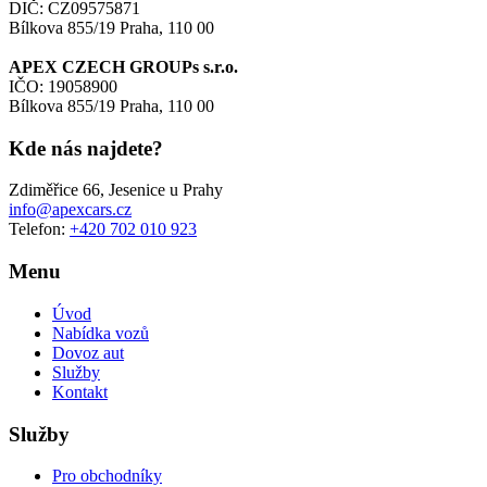
DIČ: CZ09575871
Bílkova 855/19 Praha, 110 00
APEX CZECH GROUPs s.r.o.
IČO: 19058900
Bílkova 855/19 Praha, 110 00
Kde nás najdete?
Zdiměřice 66, Jesenice u Prahy
info@apexcars.cz
Telefon:
+420 702 010 923
Menu
Úvod
Nabídka vozů
Dovoz aut
Služby
Kontakt
Služby
Pro obchodníky