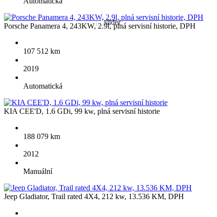
Automatická
Porsche Panamera 4, 243KW, 2.9l, plná servisní historie, DPH
107 512 km
2019
Automatická
KIA CEE'D, 1.6 GDi, 99 kw, plná servisní historie
188 079 km
2012
Manuální
EXPERT NA AUTA ZE ZAHRANIČÍ
Jeep Gladiator, Trail rated 4X4, 212 kw, 13.536 KM, DPH
Dovezeme vám
vůz ze zahraničí!