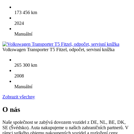
173 456 km
2024
Manuální
Volkswagen Transporter T5 Fitzel, odpočet, servisní knížka
265 300 km
2008
Manuální
Zobrazit všechny
O nás
Naše společnost se zabývá dovozem vozidel z DE, NL, BE, DK,
SE (Švédsko). Auta nakupujeme u našich zahraničních partnerů. V
rámci velkého objemu nakoupených vozidel a rozložení ceny